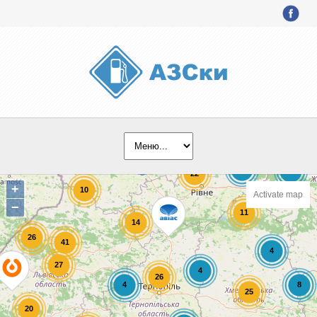
+
Activate map
−