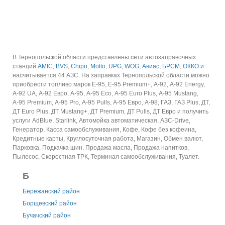
В Тернопольской области представлены сети автозаправочных
станций
AMIC
,
BVS
,
Chipo
,
Motto
,
UPG
,
WOG
,
Авиас
,
БРСМ
,
ОККО
и
насчитывается 44 АЗС.
На заправках Тернопольской области можно
приобрести топливо марок E-95, E-95 Premium+, А-92, А-92 Energy,
А-92 UA, А-92 Евро, А-95, А-95 Eco, А-95 Euro Plus, А-95 Mustang,
А-95 Premium, А-95 Pro, А-95 Pulls, А-95 Евро, А-98, ГАЗ, ГАЗ Plus, ДТ,
ДТ Euro Plus, ДТ Mustang+, ДТ Premium, ДТ Pulls, ДТ Евро и получить
услуги AdBlue, Starlink, Автомойка автоматическая, АЗС-Drive,
Генератор, Касса самообслуживания, Кофе, Кофе без кофеина,
Кредитные карты, Круглосуточная работа, Магазин, Обмен валют,
Парковка, Подкачка шин, Продажа масла, Продажа напитков,
Пылесос, Скоростная ТРК, Терминал самообслуживания, Туалет.
Б
Бережанский район
Борщевский район
Бучачский район