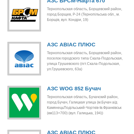
АЗС БРСМ-Нафта 670
Тернопольская область, Борщевский район,
город Борщев, Р-24 (Тернопільська обл., м.
Борщів, вул. Кондри, 19)
АЗС АВІАС ПЛЮС
Тернопольская область, Борщевский район,
поселок городского типа Скала-Подольская,
улица Грушевского (пгт.Скала-Подольская,
ул.Грушевского, 63а)
АЗС WOG 852 Бучач
Тернопольская область, Бучачский район,
город Бучач, Галицкая улица (м.Бучач а/д
КамянецьПодільський-Чортків-Ів.Франківськ
(км113+700) (вул. Галицька, 194))
АЗС АВІАС ПЛЮС