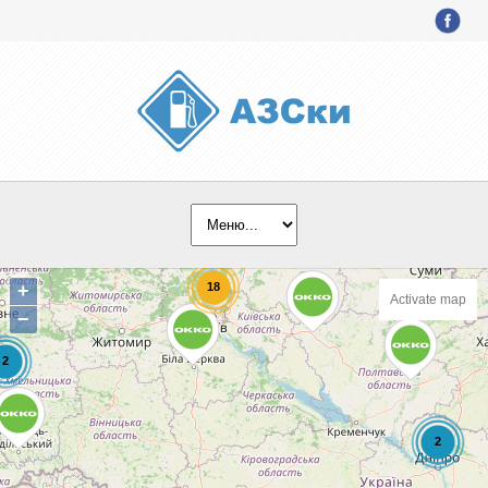
+
Activate map
−