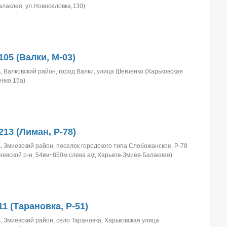
Балаклея, ул.Новоселовка,130)
105 (Валки, M-03)
, Валковский район, город Валки, улица Шевченко (Харьковская
енко,15а)
213 (Лиман, P-78)
, Змиевский район, поселок городского типа Слобожанское, Р-78
иевской р-н, 54км+850м слева а/д Харьков-Змиев-Балаклея)
1 (Тарановка, Р-51)
, Змиевский район, село Тарановка, Харьковская улица