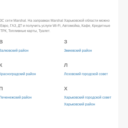
ЗС сети Marshal.
На заправках Marshal Харьковской области можно
Евро, ГАЗ, ДТ и получить услуги Wi-Fi, Автомойка, Кафе, Кредитные
ТРК, Топливные карты, Туалет.
В
З
Валковский район
Змиевский район
К
Л
Красноградский район
Лозовский городской совет
П
Х
Печенежский район
Харьковский городской совет
Харьковский район