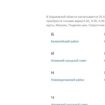
В Харьковской области насчитывается 35 А
приобрести топливо марок А-92, А-95, А-95 
карты, Магазин, Подкачка шин, Скоростная 
Б
Балаклейский район
И
Изюмский городской совет
Н
Нововодолажский район
Ч
Чугуевский городской совет