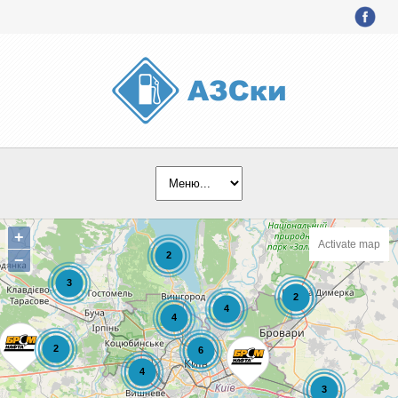
+
Activate map
−