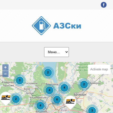
+
Activate map
−