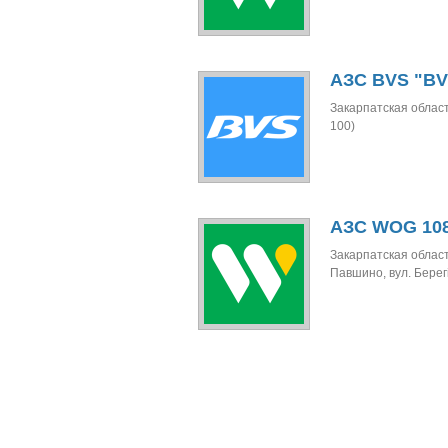
АЗС BVS "BV
Закарпатская област
100)
АЗС WOG 10
Закарпатская област
Павшино, вул. Берегі