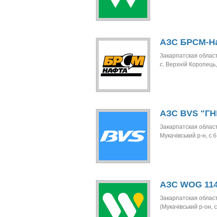
АЗС БРСМ-Н
Закарпатская област
с. Верхній Коропець, 
АЗС BVS "ГН
Закарпатская област
Мукачівський р-н, с б.
АЗС WOG 114
Закарпатская област
(Мукачівський р-он, с