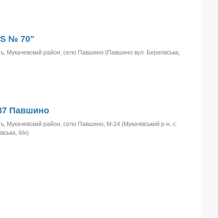
S № 70"
ь, Мукачевский район, село Павшино (Павшино вул. Берегівська,
87 Павшино
ь, Мукачевский район, село Павшино, М-24 (Мукачівський р-н, с.
вська, б/н)