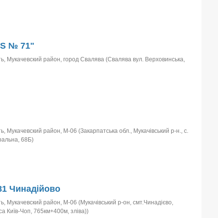
S № 71"
ь, Мукачевский район, город Свалява (Свалява вул. Верховинська,
, Мукачевский район, М-06 (Закарпатська обл., Мукачівський р-н., с.
ральна, 68Б)
1 Чинадійово
, Мукачевский район, М-06 (Мукачівський р-он, смт.Чинадієво,
а Київ-Чоп, 765км+400м, зліва))