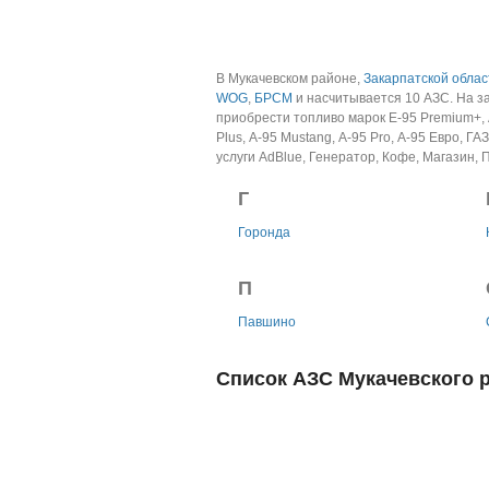
В Мукачевском районе,
Закарпатской облас
WOG
,
БРСМ
и насчитывается 10 АЗС.
На з
приобрести топливо марок E-95 Premium+, А-
Plus, А-95 Mustang, А-95 Pro, А-95 Евро, ГА
услуги AdBlue, Генератор, Кофе, Магазин, 
Г
Горонда
П
Павшино
Список АЗС Мукачевского р