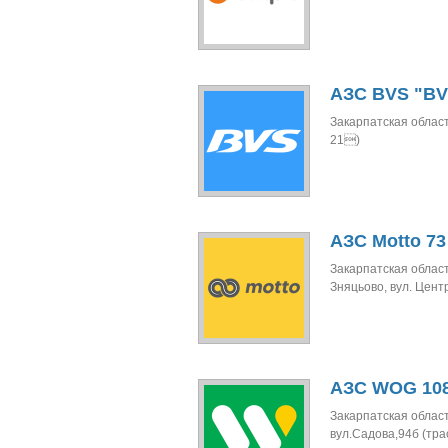
АЗС BVS "BV
Закарпатская област
21)
АЗС Motto 73
Закарпатская область
Зняцьово, вул. Цент
АЗС WOG 108
Закарпатская область
вул.Садова,94б (трас