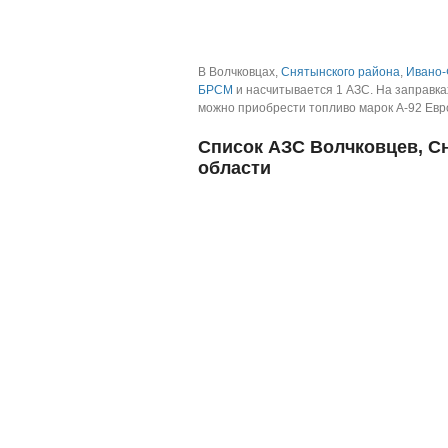
В Волчковцах,
Снятынского района
,
Ивано-
БРСМ
и насчитывается 1 АЗС.
На заправка
можно приобрести топливо марок А-92 Евро, 
Список АЗС Волчковцев, С
области