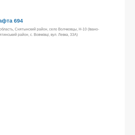
афта 694
бласть, Снятынский район, село Волчковцы, Н-10 (Івано-
тинський район, с. Вовчківці, вул. Левка, 33А)