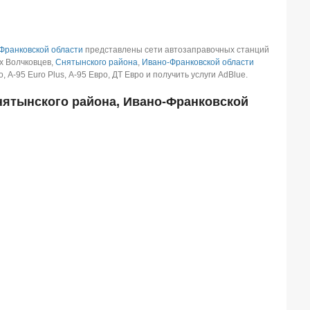
Франковской области
представлены сети автозаправочных станций
х Волчковцев,
Снятынского района
,
Ивано-Франковской области
А-95 Euro Plus, А-95 Евро, ДТ Евро и получить услуги AdBlue.
нятынского района, Ивано-Франковской