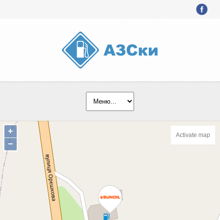
+
Activate map
−