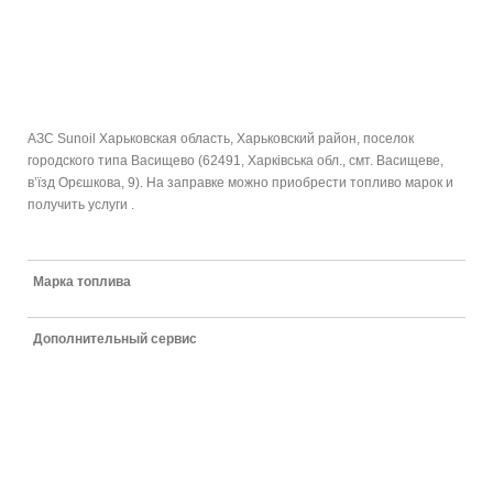
АЗС Sunoil Харьковская область, Харьковский район, поселок
городского типа Васищево (62491, Харківська обл., смт. Васищеве,
в’їзд Орєшкова, 9). На заправке можно приобрести топливо марок и
получить услуги .
Марка топлива
Дополнительный сервис