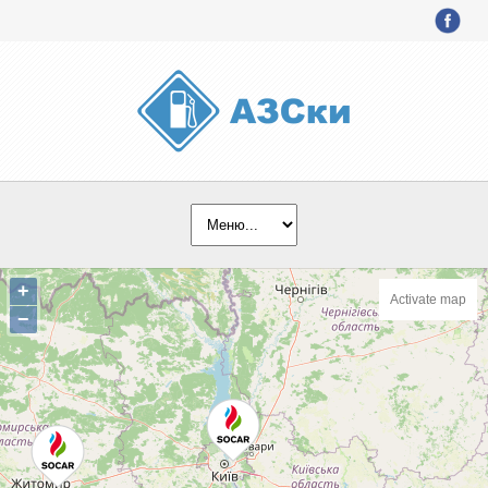
+
Activate map
−