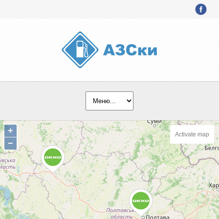
+
Activate map
−