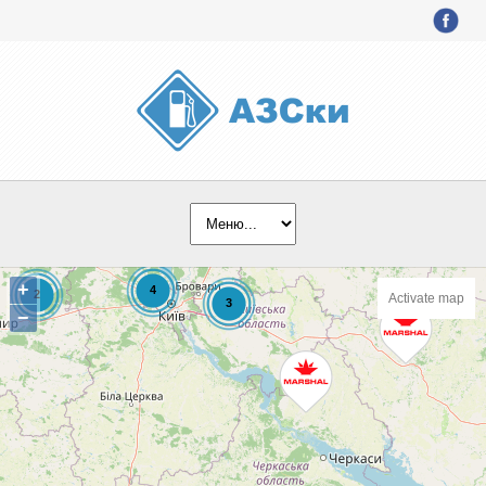
+
Activate map
−