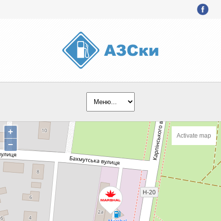
+
Activate map
−