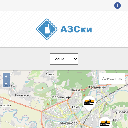
+
Activate map
−