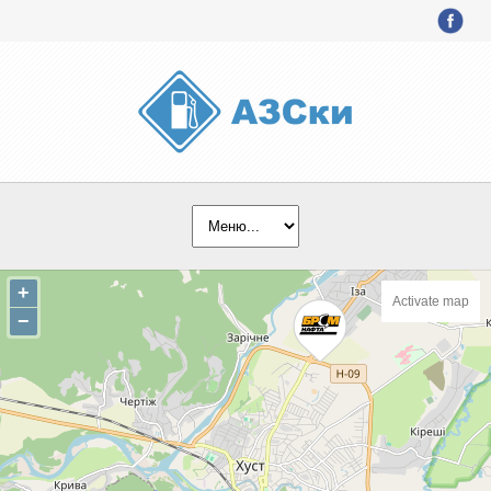
+
Activate map
−