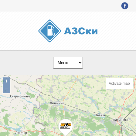
+
Activate map
−