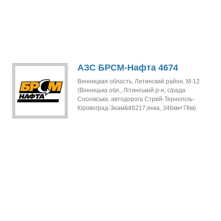
АЗС БРСМ-Нафта 4674
Винницкая область, Литинский район, М-12
(Вінницька обл., Літинський р-н, с/рада
Соснівська, автодорога Стрий-Тернопіль-
Кіровоград-Знам&#8217;янка, 346км+78м)