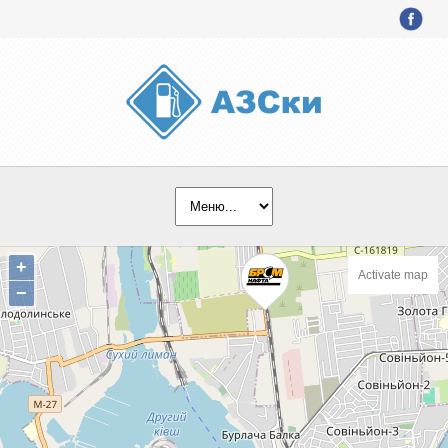
+
Activate map
−