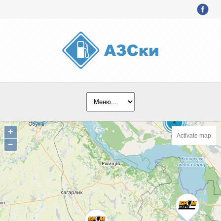
+
Activate map
−