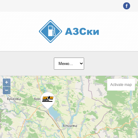
+
Activate map
−