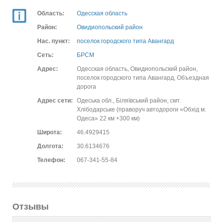
Область:
Одесская область
Район:
Овидиопольский район
Нас. пункт:
поселок городского типа Авангард
Сеть:
БРСМ
Адрес:
Одесская область, Овидиопольский район,
поселок городского типа Авангард, Объездная
дорога
Адрес сети:
Одеська обл., Біляївський район, смт.
Хлібодарське (праворуч автодороги «Обхід м.
Одеса» 22 км +300 км)
Широта:
46.4929415
Долгота:
30.6134676
Телефон:
067-341-55-84
Отзывы