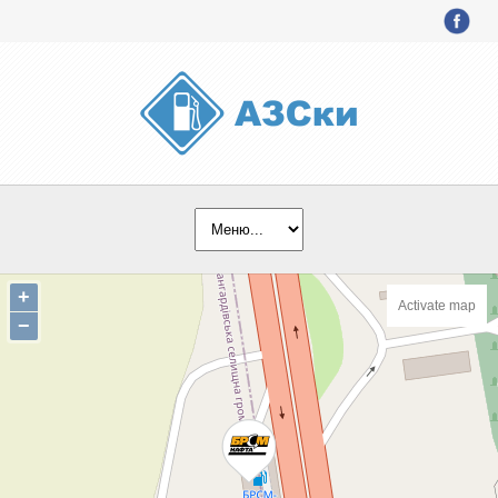
+
Activate map
−