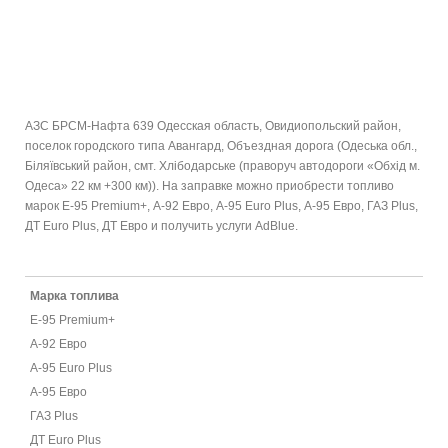
АЗС БРСМ-Нафта 639 Одесская область, Овидиопольский район,
поселок городского типа Авангард, Объездная дорога (Одеська обл.,
Біляївський район, смт. Хлібодарське (праворуч автодороги «Обхід м.
Одеса» 22 км +300 км)). На заправке можно приобрести топливо
марок E-95 Premium+, А-92 Евро, А-95 Euro Plus, А-95 Евро, ГАЗ Plus,
ДТ Euro Plus, ДТ Евро и получить услуги AdBlue.
Марка топлива
E-95 Premium+
А-92 Евро
А-95 Euro Plus
А-95 Евро
ГАЗ Plus
ДТ Euro Plus