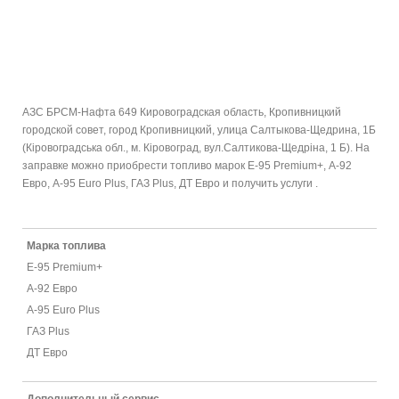
АЗС БРСМ-Нафта 649 Кировоградская область, Кропивницкий
городской совет, город Кропивницкий, улица Салтыкова-Щедрина, 1Б
(Кіровоградська обл., м. Кіровоград, вул.Салтикова-Щедріна, 1 Б). На
заправке можно приобрести топливо марок E-95 Premium+, А-92
Евро, А-95 Euro Plus, ГАЗ Plus, ДТ Евро и получить услуги .
Марка топлива
E-95 Premium+
А-92 Евро
А-95 Euro Plus
ГАЗ Plus
ДТ Евро