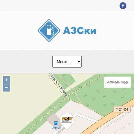
+
Activate map
−