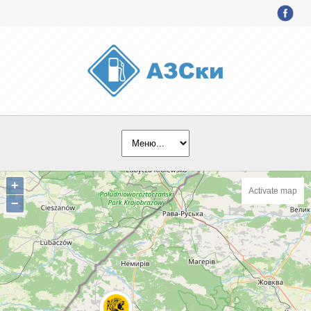
+
Activate map
−