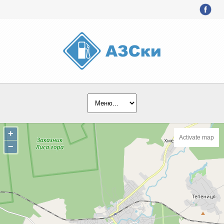
+
Activate map
−