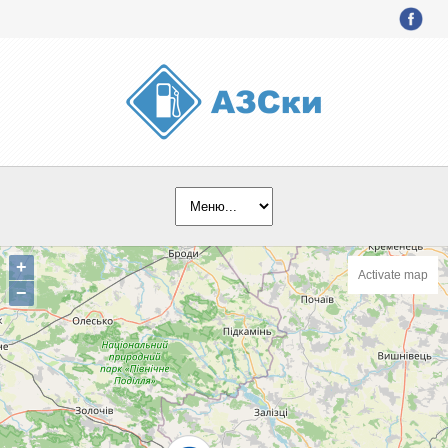
+
Activate map
−