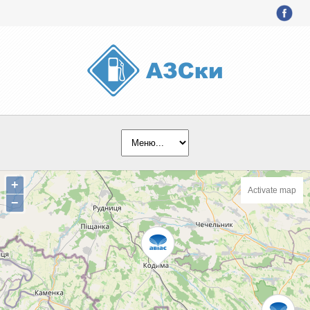
+
Activate map
−