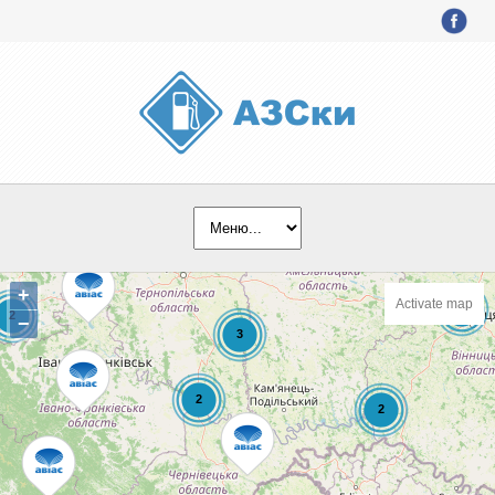
+
Activate map
−