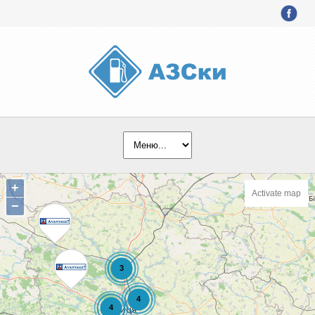
+
Activate map
−