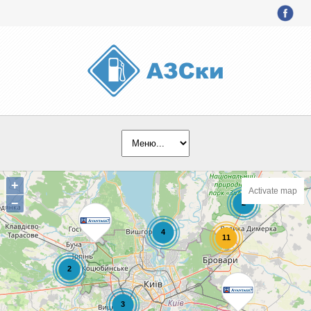
+
Activate map
−