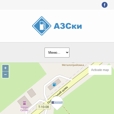
+
Activate map
−