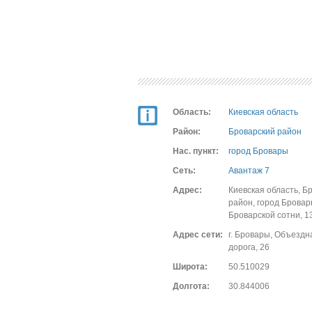
Область:
Киевская область
Район:
Броварский район
Нас. пункт:
город Бровары
Сеть:
Авантаж 7
Адрес:
Киевская область, Б
район, город Бровар
Броварской сотни, 1
Адрес сети:
г. Бровары, Объездн
дорога, 26
Широта:
50.510029
Долгота:
30.844006