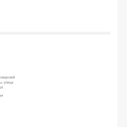
роварский
ы, улица
3А
ая