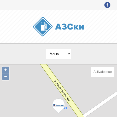
+
Activate map
−