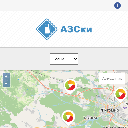
+
Activate map
−