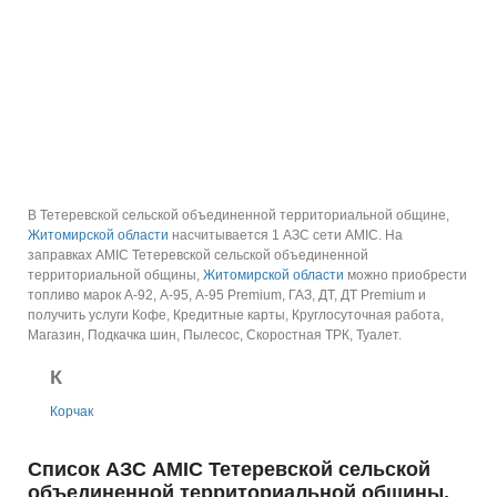
В Тетеревской сельской объединенной территориальной общине,
Житомирской области
насчитывается 1 АЗС сети AMIC.
На
заправках AMIC Тетеревской сельской объединенной
территориальной общины,
Житомирской области
можно приобрести
топливо марок А-92, А-95, А-95 Premium, ГАЗ, ДТ, ДТ Premium и
получить услуги Кофе, Кредитные карты, Круглосуточная работа,
Магазин, Подкачка шин, Пылесос, Скоростная ТРК, Туалет.
К
Корчак
Список АЗС AMIC Тетеревской сельской
объединенной территориальной общины,