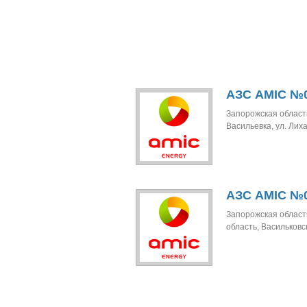
АЗС AMIC №0
Запорожская область
Васильевка, ул. Лихач
АЗС AMIC №0
Запорожская область
область, Васильковск