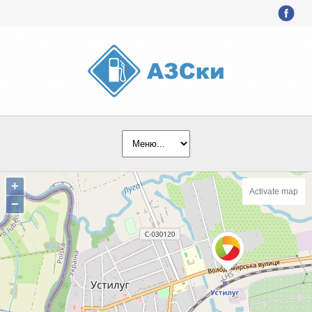
+
Activate map
−