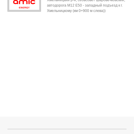
Хмельницкий р-н, сеоьсовет Шаровечковский,
автодорога М12 Е50 - западный подъезд к г.
Хмельницкому (км 0+900 м слева))