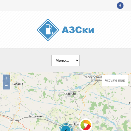
+
Activate map
−