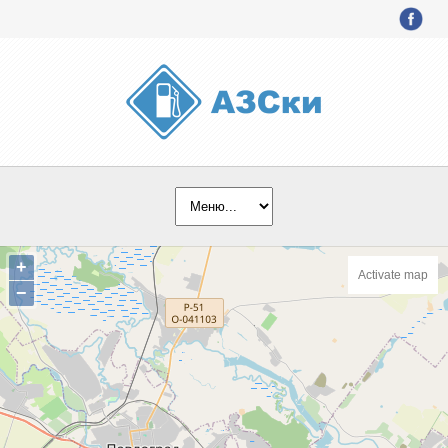
+
Activate map
−