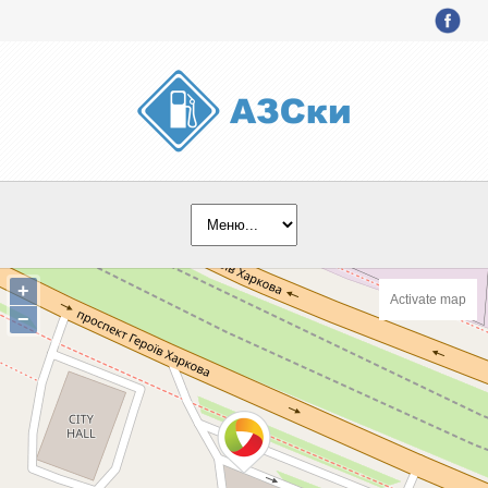
+
Activate map
−