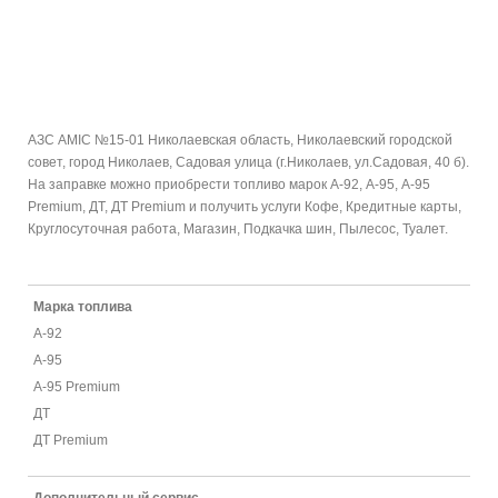
АЗС AMIC №15-01 Николаевская область, Николаевский городской
совет, город Николаев, Садовая улица (г.Николаев, ул.Садовая, 40 б).
На заправке можно приобрести топливо марок А-92, А-95, А-95
Premium, ДТ, ДТ Premium и получить услуги Кофе, Кредитные карты,
Круглосуточная работа, Магазин, Подкачка шин, Пылесос, Туалет.
Марка топлива
А-92
А-95
А-95 Premium
ДТ
ДТ Premium