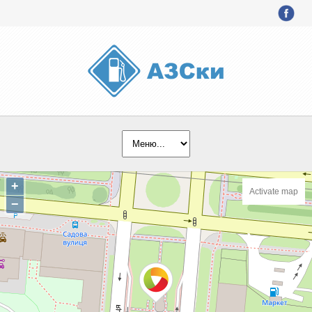
+
Activate map
−