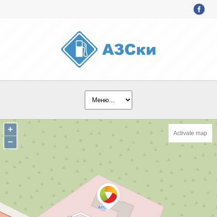
+
Activate map
−