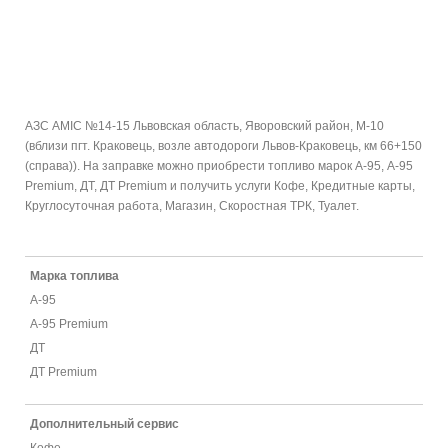
АЗС AMIC №14-15 Львовская область, Яворовский район, М-10
(вблизи пгт. Краковець, возле автодороги Львов-Краковець, км 66+150
(справа)). На заправке можно приобрести топливо марок А-95, А-95
Premium, ДТ, ДТ Premium и получить услуги Кофе, Кредитные карты,
Круглосуточная работа, Магазин, Скоростная ТРК, Туалет.
Марка топлива
А-95
А-95 Premium
ДТ
ДТ Premium
Дополнительный сервис