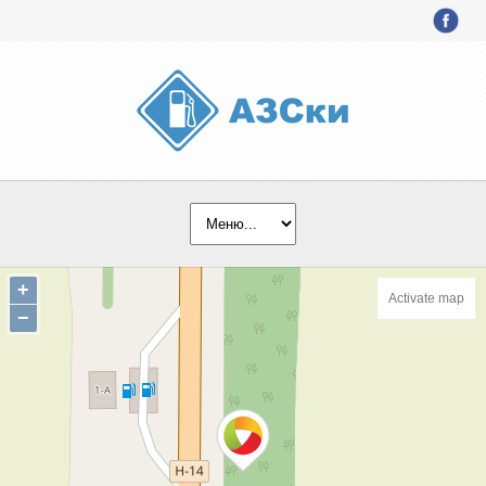
+
Activate map
−