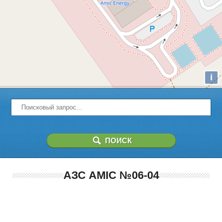
i
АЗС AMIC №06-04