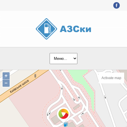
+
Activate map
−