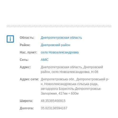
Область:
Днепропетровская область
Район:
Днепровский район
Нас. пункт:
село Новоалександровка
Сеть:
AMIC
Адрес:
Днепропетровская область, Днепровский
район, село Новоалександровка, Н-08
Адрес сети:
Дніпропетровська обл., Дніпропетровський р-
н, Новоолександрівська сільська рада,
автодорога Бориспіль-Дніпропетровськ-
Запоріжжя, 417км + 600м
Широта:
48.35385466915
Долгота:
35.023136594167