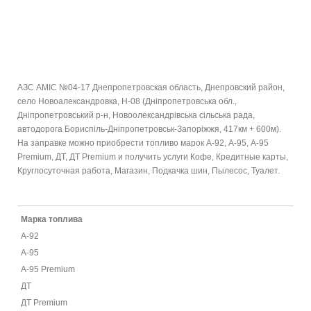
АЗС AMIC №04-17 Днепропетровская область, Днепровский район,
село Новоалександровка, Н-08 (Дніпропетровська обл.,
Дніпропетровський р-н, Новоолександрівська сільська рада,
автодорога Бориспіль-Дніпропетровськ-Запоріжжя, 417км + 600м).
На заправке можно приобрести топливо марок А-92, А-95, А-95
Premium, ДТ, ДТ Premium и получить услуги Кофе, Кредитные карты,
Круглосуточная работа, Магазин, Подкачка шин, Пылесос, Туалет.
Марка топлива
А-92
А-95
А-95 Premium
ДТ
ДТ Premium